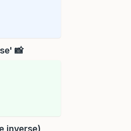
se' 📸
e inverse)