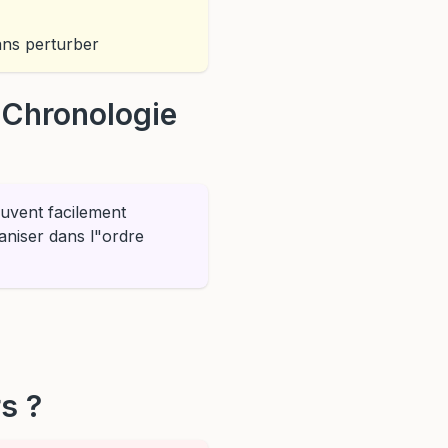
ans perturber
 'Chronologie
euvent facilement
aniser dans l"ordre
rs ?