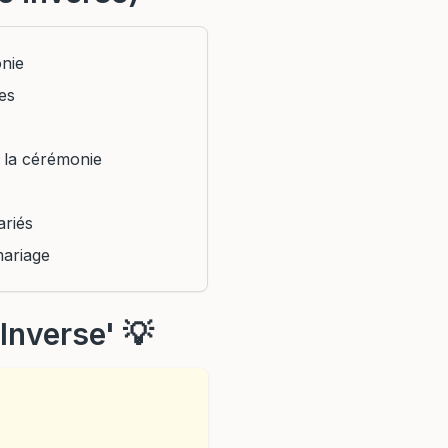
onie
es
à la cérémonie
ariés
mariage
Inverse' 💡