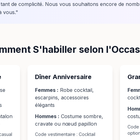
tant de complicité. Nous vous souhaitons encore de nom
à vous.
"
mment S'habiller selon l'Occas
e
Dîner Anniversaire
Gra
se
Femmes :
Robe cocktail,
Femm
escarpins, accessoires
cockt
s
élégants
Homm
talon
Hommes :
Costume sombre,
costu
e
cravate ou nœud papillon
Code v
optio
casual
Code vestimentaire : Cocktail