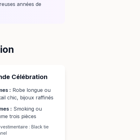
breuses années de
ion
nde Célébration
es :
Robe longue ou
ail chic, bijoux raffinés
es :
Smoking ou
me trois pièces
estimentaire : Black tie
nnel