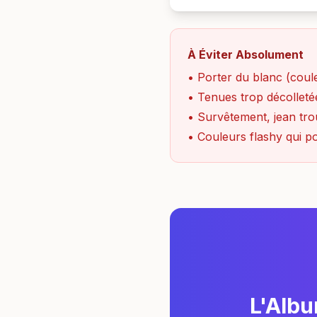
À Éviter Absolument
• Porter du blanc (coul
• Tenues trop décollet
• Survêtement, jean trou
• Couleurs flashy qui p
L'Albu