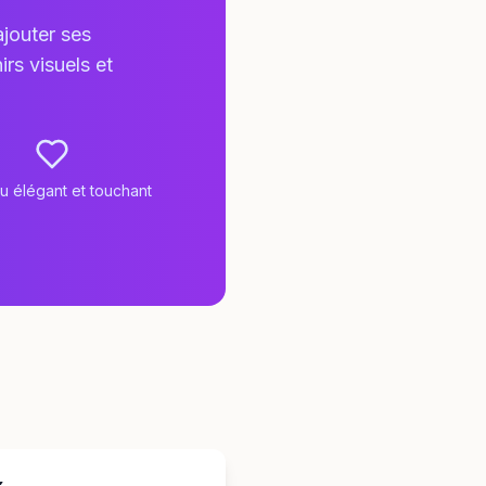
jouter ses
rs visuels et
 élégant et touchant