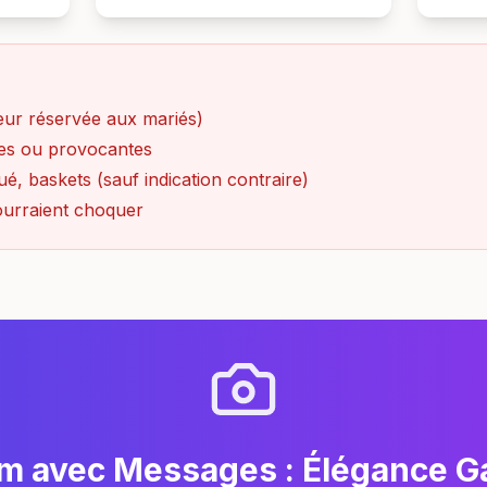
eur réservée aux mariés)
ées ou provocantes
é, baskets (sauf indication contraire)
ourraient choquer
m avec Messages : Élégance G