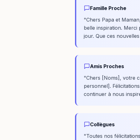
Famille Proche
"
Chers Papa et Maman, 
belle inspiration. Merc
jour. Que ces nouvelle
Amis Proches
"
Chers [Noms], votre c
personnel]. Félicitatio
continuer à nous inspir
Collègues
"
Toutes nos félicitation