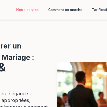
Notre service
Comment ça marche
Tarificat
rer un
 Mariage :
 &
vec élégance :
 appropriées,