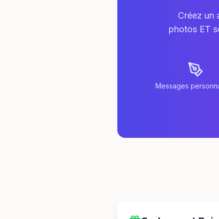
Créez un 
photos ET so
Messages personna