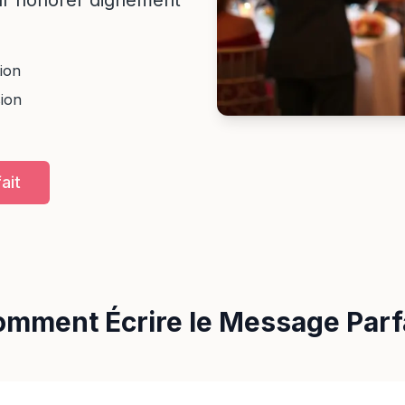
our honorer dignement
tion
ion
ait
mment Écrire le Message Parf