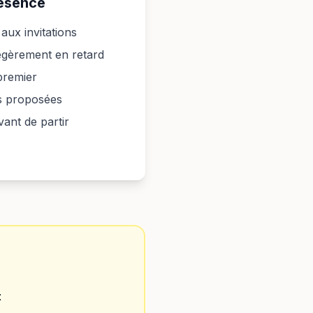
résence
ux invitations
légèrement en retard
 premier
és proposées
ant de partir
t