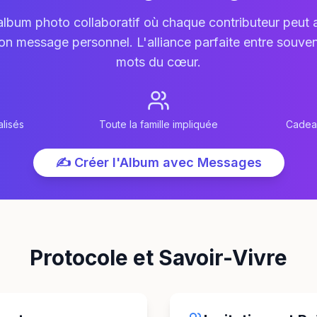
album photo collaboratif où chaque contributeur peut a
n message personnel. L'alliance parfaite entre souveni
mots du cœur.
lisés
Toute la famille impliquée
Cadeau
✍️ Créer l'Album avec Messages
Protocole et Savoir-Vivre